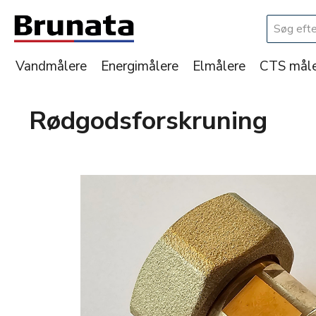
 til hovedindhold
Spring til søgning
Gå til hovednavigation
Vandmålere
Energimålere
Elmålere
CTS måle
Rødgodsforskruning
Spring over billedgalleri