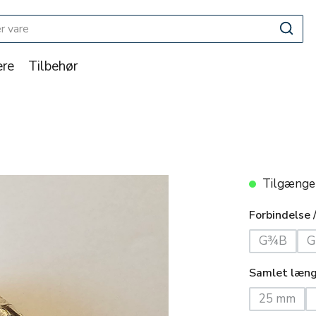
re
Tilbehør
Tilgængeli
Forbindelse 
G¾B
G
(Denne mu
Samlet læn
25 mm
(Denne m