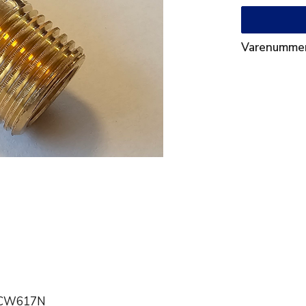
Varenumme
ng CW617N