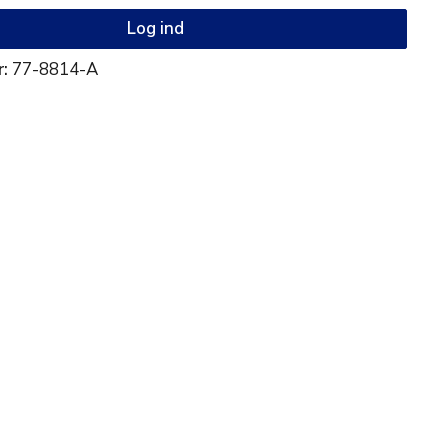
Log ind
r:
77-8814-A