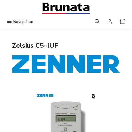
Gå til hovedindhold
Navigation
Zelsius C5-IUF
Spring over billedgalleri