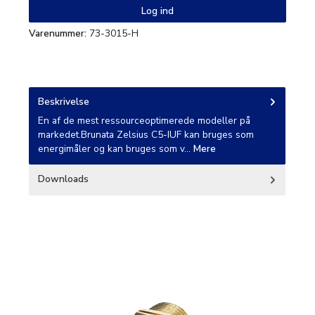
Log ind
Varenummer:
73-3015-H
Beskrivelse
En af de mest ressourceoptimerede modeller på
markedet.Brunata Zelsius C5-IUF kan bruges som
energimåler og kan bruges som v…
Mere
Downloads
Spring produktgalleriet over