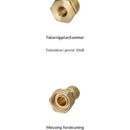
Følernippler/lommer
Forbindelse / gevind:
G½B
Messing forskruning