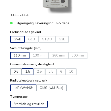
Billedet er vejledende
Tilgængelig, leveringstid: 3-5 dage
Forbindelse / gevind
G¾B
G1B
G1¼B
G2B
(Denne mulighed er i øjeblikket ikke tilgængelig.)
(Denne mulighed er i øjeblikket ikke tilgængelig
(Denne mulighed er i øjeblikket ikke
Samlet længde (mm)
110 mm
130 mm
260 mm
300 mm
(Denne mulighed er i øjeblikket ikke tilgængelig.)
(Denne mulighed er i øjeblikket ikke ti
(Denne mulighed er i øjeb
Gennemstrømningshastighed
0,6
1,5
2,5
3,5
6
10
(Denne mulighed er i øjeblikket ikke tilgængelig.)
(Denne mulighed er i øjeblikket ikke tilgænge
(Denne mulighed er i øjeblikket ikke 
(Denne mulighed er i øjeblikke
Radioteknologi / netværk
LoRaWAN®
OMS (wM-Bus)
Temperatur
Fremløb og returløb