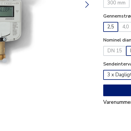
300 mm
(Denne m
Gennemstrø
2,5
4,0
(De
Nominel dia
DN 15
(Denne m
Sendeinterv
3 x Daglig
Varenumme