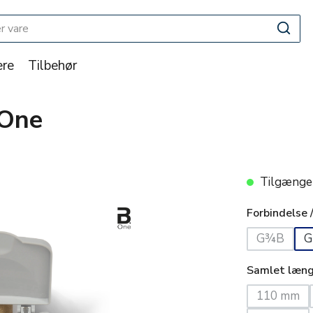
re
Tilbehør
.One
Tilgængeli
Forbindelse 
G¾B
G
(Denne mu
Samlet læn
110 mm
(Denne m