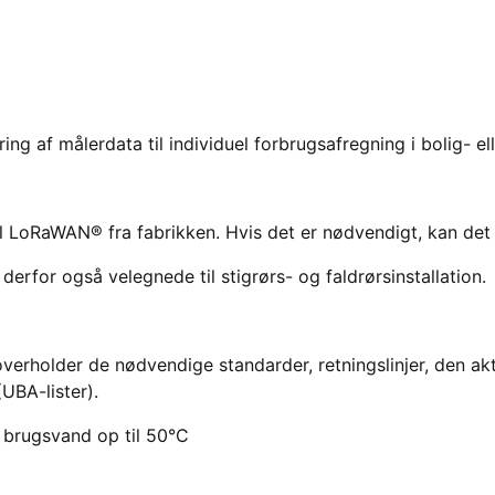
ing af målerdata til individuel forbrugsafregning i bolig- e
til LoRaWAN® fra fabrikken.
Hvis det er nødvendigt,
kan det
 derfor også velegnede til stigrørs- og faldrørsinstallation.
overholder de nødvendige standarder, retningslinjer, den a
UBA-lister).
r brugsvand op til 50°C