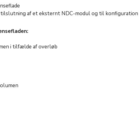
nseflade
 tilslutning af et eksternt NDC-modul og til konfiguration
ænsefladen:
men i tilfælde af overløb
volumen