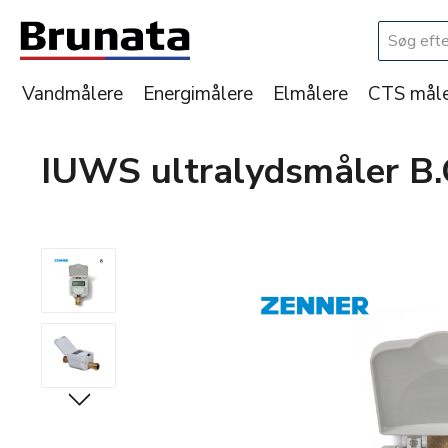
 til hovedindhold
Spring til søgning
Gå til hovednavigation
Vandmålere
Energimålere
Elmålere
CTS måle
IUWS ultralydsmåler B
Spring over billedgalleri