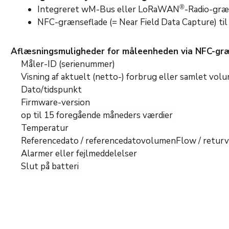
®
Integreret wM-Bus eller LoRaWAN
-Radio-græ
NFC-grænseflade (= Near Field Data Capture) til
Aflæsningsmuligheder for måleenheden via NFC-gr
Måler-ID (serienummer)
Visning af aktuelt (netto-) forbrug eller samlet volu
Dato/tidspunkt
Firmware-version
op til 15 foregående måneders værdier
Temperatur
Referencedato / referencedatovolumen
Flow / retur
Alarmer eller fejlmeddelelser
Slut på batteri