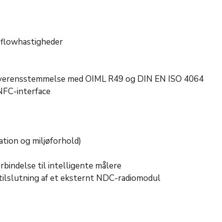
e flowhastigheder
i overensstemmelse med OIML R49 og DIN EN ISO 4064
NFC-interface
ation og miljøforhold)
bindelse til intelligente målere
 tilslutning af et eksternt NDC-radiomodul