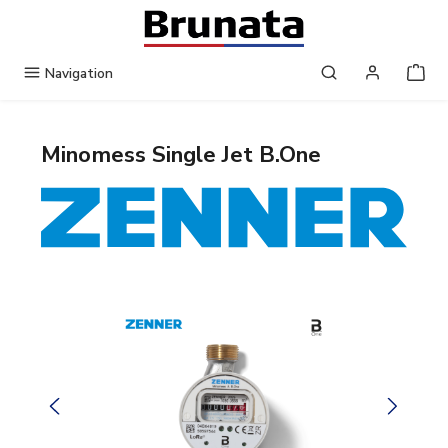
Gå til hovedindhold
Navigation
Minomess Single Jet B.One
Spring over billedgalleri