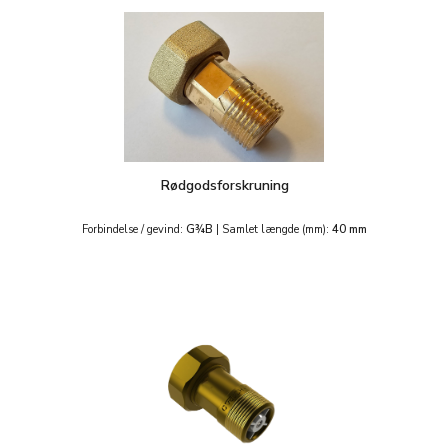
Rødgodsforskruning
Forbindelse / gevind:
G¾B
|
Samlet længde (mm):
40 mm