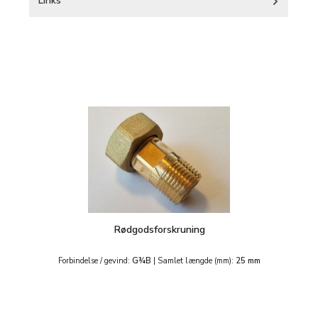
Links
Spring produktgalleriet over
Rødgodsforskruning
Forbindelse / gevind:
G¾B
|
Samlet længde (mm):
25 mm