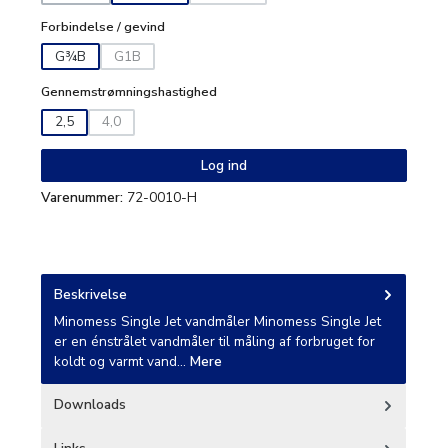
Forbindelse / gevind
G¾B
G1B
(Denne mulighed er i øjeblikket ikke tilgængelig.)
Gennemstrømningshastighed
2,5
4,0
(Denne mulighed er i øjeblikket ikke tilgængelig.)
Log ind
Varenummer:
72-0010-H
Beskrivelse
Minomess Single Jet vandmåler Minomess Single Jet
er en énstrålet vandmåler til måling af forbruget for
koldt og varmt vand…
Mere
Downloads