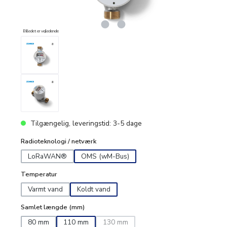
Billedet er vejledende
Tilgængelig, leveringstid: 3-5 dage
Radioteknologi / netværk
LoRaWAN®
OMS (wM-Bus)
Temperatur
Varmt vand
Koldt vand
Samlet længde (mm)
80 mm
110 mm
130 mm
(Denne mulighed er i øjeblikket ikke tilg